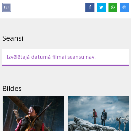
Huffman
Saites:
Facebook
,
IMDB
Seansi
Izvēlētajā datumā filmai seansu nav.
Bildes