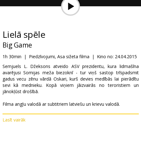
Dāvanu
kartes
Uzkodas
Lielā spēle
Big Game
B2B
1h 30min
|
Piedzīvojumi, Asa sižeta filma
|
Kino no:
24.04.2015
Kino
Semjuels L. Džeksons atveido ASV prezidentu, kura lidmašīna
avarējusi Somijas meža biezoknī - tur viņš sastop trīspadsmit
Klubs
gadus vecu zēnu vārdā Oskari, kurš devies medībās lai pierādītu
sevi kā mednieku. Kopā viņiem jāizvairās no teroristiem un
jānokļūst drošībā.
Filma angļu valodā ar subtitriem latviešu un krievu valodā.
Lasīt vairāk
Izplatītājs:
Aurum Distribution OÜ
Režisors:
Jalmari Helander
Lomās:
Samuel L. Jackson
,
Onni Tommila
,
Jim Broadbent
,
Felicity