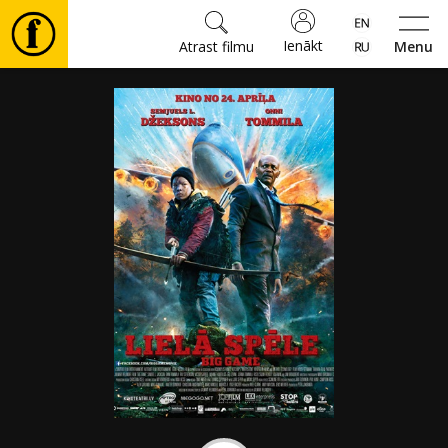
Ienākt
Atrast filmu
Menu
Filmas
🎵
Biļetes
Kultūra
Pasākumi
Ziņas