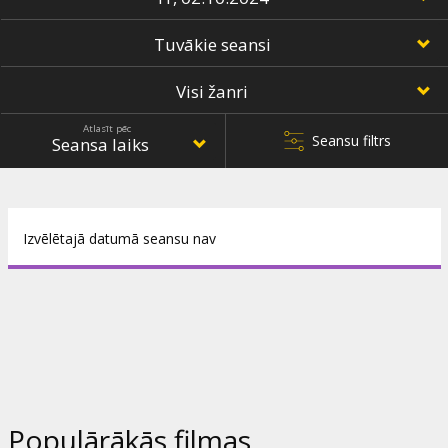
Dāvanu
kartes
Uzkodas
Atlasīt pēc
Seansu filtrs
B2B
Kino
Klubs
Izvēlētajā datumā seansu nav
‹
›
Populārākās filmas