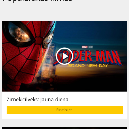
Zirnekļcilvēks: Jauna diena
Pirkt biļeti