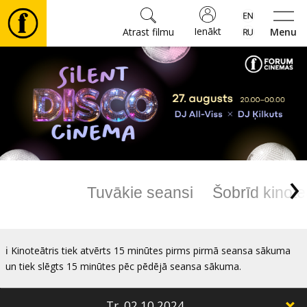
Ienākt
Atrast filmu
Menu
Filmas
🎵
Biļetes
›
Kultūra
Tuvākie seansi
Šobrīd kinote
Pasākumi
ℹ️ Kinoteātris tiek atvērts 15 minūtes pirms pirmā seansa sākuma
Ziņas
un tiek slēgts 15 minūtes pēc pēdējā seansa sākuma.